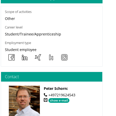
Scope of activities
Other
Career level
Student/Trainee/Apprenticeship
Employment type
Student employee
Contact
Peter Schorn
:
+497219624543
show e-mail