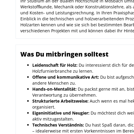
Ihr Studium an der dualen Hochschule in Mosbach umfas
Werkstoffkunde, Mechanik oder Konstruktionslehre, als a
und Kosten- und Leistungsrechnung. In Ihren Praxisp
Einblick in die technischen und holzverarbeitenden Pro
Holzarten kennen und wie sie sich bei bestimmten Bear
verschiedenen Projekten mit und können dabei Ihr Hint
Was Du mitbringen solltest
Leidenschaft für Holz:
Du interessierst dich für d
Holzfurnierbranche zu lernen.
Offene und kommunikative Art:
Du bist aufgesch
andere Menschen zu.
Hands-on-Mentalität:
Du packst gerne mit an, bist
Verantwortung zu übernehmen.
Strukturierte Arbeitsweise:
Auch wenn es mal hekt
organisiert.
Eigeninitiative und Neugier:
Du möchtest dich weit
aktiv mitzugestalten.
Technisches Verständnis:
Du hast Spaß daran, di
– idealerweise mit ersten Vorkenntnissen im Ber