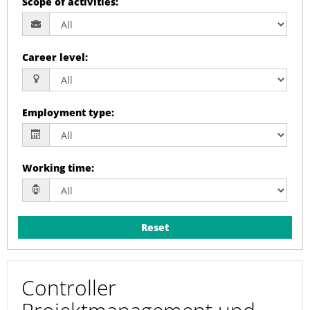
Scope of activities
:
Career level
:
Employment type
:
Working time
:
Reset
Controller