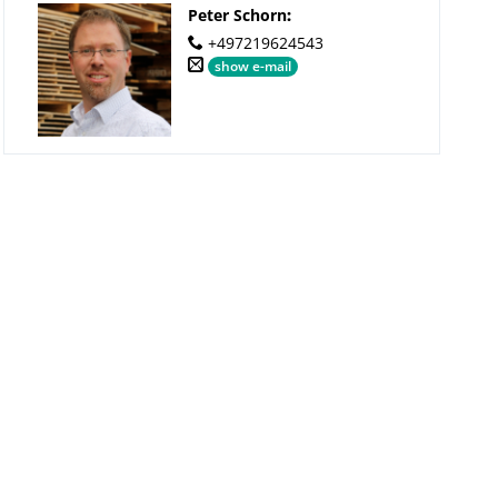
Peter Schorn
:
+497219624543
show e-mail