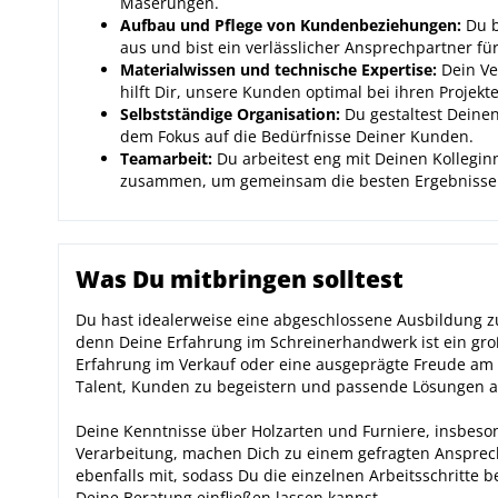
Maserungen.
Aufbau und Pflege von Kundenbeziehungen:
Du b
aus und bist ein verlässlicher Ansprechpartner f
Materialwissen und technische Expertise:
Dein Ve
hilft Dir, unsere Kunden optimal bei ihren Projekt
Selbstständige Organisation:
Du gestaltest Deinen
dem Fokus auf die Bedürfnisse Deiner Kunden.
Teamarbeit:
Du arbeitest eng mit Deinen Kollegin
zusammen, um gemeinsam die besten Ergebnisse f
Was Du mitbringen solltest
Du hast idealerweise eine abgeschlossene Ausbildung zu
denn Deine Erfahrung im Schreinerhandwerk ist ein gro
Erfahrung im Verkauf oder eine ausgeprägte Freude am
Talent, Kunden zu begeistern und passende Lösungen a
Deine Kenntnisse über Holzarten und Furniere, insbes
Verarbeitung, machen Dich zu einem gefragten Ansprech
ebenfalls mit, sodass Du die einzelnen Arbeitsschritte b
Deine Beratung einfließen lassen kannst.